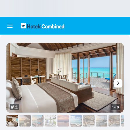
臥室
1/40