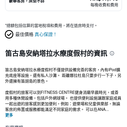
豪華客房，床型不詳
每晚收費和費用
*
總額包括估算的當地稅項和費用，將在退房時支付。
最佳價格
真心保證！
笛古島安納塔拉水療度假村的資訊
笛古島安納塔拉水療度假村不僅提供設備完善的客房，內有iPod擴
充底座等設施，還有私人沙灘。 距離娜拉杜島只要步行一下子，另
外還擁有笛胡島的景色。
度假村的旅客可以到FITNESS CENTRE健身消磨早晨時光，或善
用多種休閒設備，包括戶外網球場。 也提供便利設施讓跟家庭成員
一起出遊的旅客感到更加便利，例如：遊樂場和兒童俱樂部，無論
客房的佈置或服務都能滿足不同家庭的需求。 可以在ANA...
更多