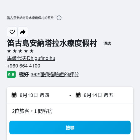
笛古島安納塔拉水療度假村的照片
笛古島安納塔拉水療度假村
酒店
5星級
馬爾代夫Dhigufinolhu
+960 664 4100
極好
362個通過驗證的評分
9.5
8月13日 週四
-
8月14日 週五
2位旅客，1 間客房
搜尋