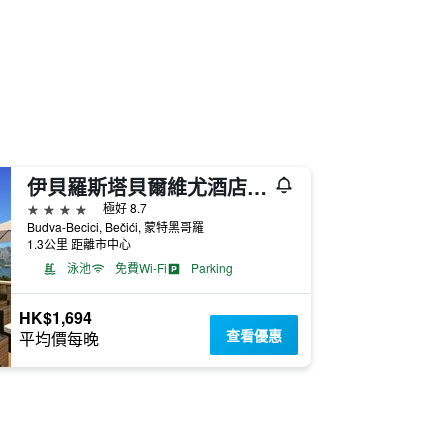
伊貝羅斯塔貝爾維尤酒店 - 式 - 貝西奇
4星級
極好 8.7
Budva-Becici, Bečići, 蒙特黑哥羅
1.3公里 距離市中心
泳池
免費Wi-Fi
Parking
HK$1,694
查看優惠
平均價每晚