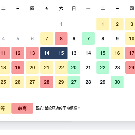
尋
二
三
四
五
六
日
一
二
三
四
1
1
2
3
每晚價格
4
5
6
7
8
6
7
8
9
10
每晚總額
11
12
13
14
15
13
14
15
16
17
$1,098
查看優惠
18
19
20
21
22
20
21
22
23
24
25
26
27
28
29
27
28
29
30
$2,153
查看優惠
$2,370
查看優惠
中等
較高
基於3星級酒店的平均價格。
dence​的優惠