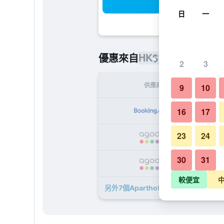
搜
日
一
HK$1,098
優惠來自
/
最便宜的
2
3
供應商
9
10
HK
16
17
23
24
HK
30
31
HK
較便宜
另外7個Aparthotel Belvedere Resi