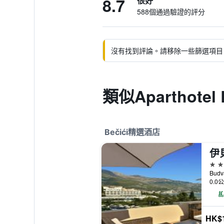
8.7
很好
588個通過驗證的評分
沒有找到評論。請移除一些篩選項目
類似Aparthotel
Bečići精選酒店
4星
Budv
0.0
HK$1