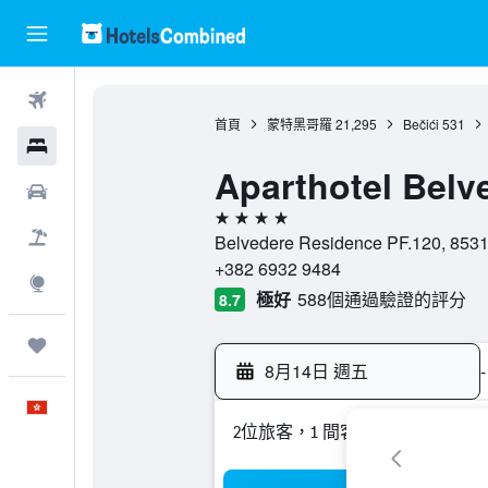
機票
首頁
蒙特黑哥羅
21,295
Bečići
531
酒店
Aparthotel Belv
租車
4星級
機票＋酒店
Belvedere Residence PF.120, 85
+382 6932 9484
探索
極好
588個通過驗證的評分
8.7
我的旅程
8月14日 週五
-
中文
2位旅客，1 間客房