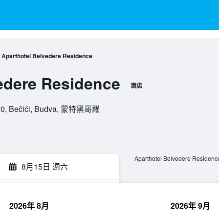
Aparthotel Belvedere Residence
edere Residence
酒店
310, Bečići, Budva, 蒙特黑哥羅
Aparthotel Belvedere Resid
8月15日 週六
2026年 8月
2026年 9月