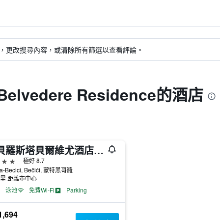
，更改搜尋內容，或清除所有篩選以查看評論。
 Belvedere Residence的酒店
伊貝羅斯塔貝爾維尤酒店 - 式 - 貝西奇
級
極好 8.7
a-Becici, Bečići, 蒙特黑哥羅
公里 距離市中心
泳池
免費Wi-Fi
Parking
,694