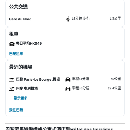
公共交通
15分鐘 步行
1.3公里
Gare du Nord
租車
每日平均HK$49
巴黎租車
最近的機場
車程31分鐘
17.6公里
巴黎 Paris-Le Bourget機場
車程36分鐘
22.4公里
巴黎 奧利機場
顯示更多
飛往巴黎
巴黎蒙馬特愛達格公寓式酒店到Hôtel des Invalides