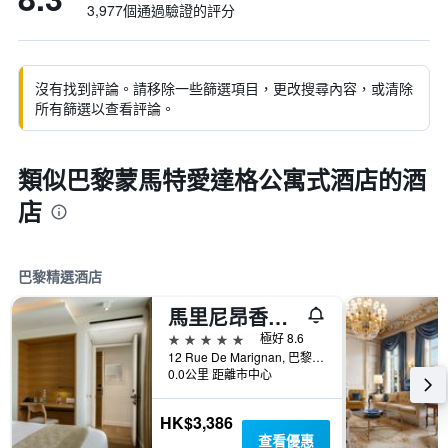
3,977個通過驗證的評分
沒有找到評論。請移除一些篩選項目，更改搜尋內容，或清除
所有篩選以查看評論。
類似巴黎蒙馬特愛達格公寓式酒店的酒
店
巴黎精選酒店
馬里尼昂香榭麗舍大街酒店
5星級
極好 8.6
12 Rue De Marignan, 巴黎, 法國
0.0公里 距離市中心
HK$3,386
查看優惠