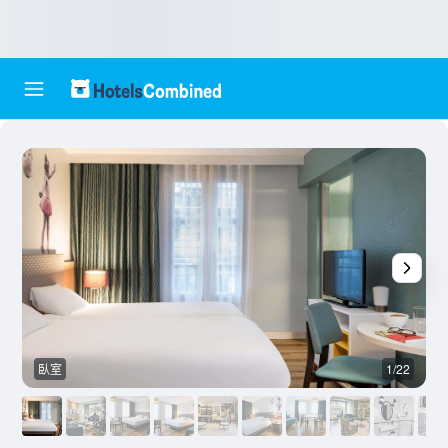
臥室
1/22