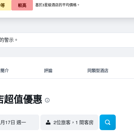
中等
較高
基於3星級酒店的平均價格。
的警示。
簡介
評論
同類型酒店
店超值優惠
8月17日 週一
2位旅客，1 間客房