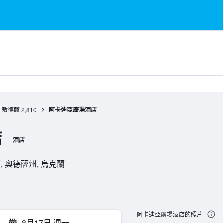
敖德薩
2,810
阿卡迪亞廣場酒店
店
酒店
 敖德薩, 奧德薩州, 烏克蘭
阿卡迪亞廣場酒店的照片
8月17日 週一