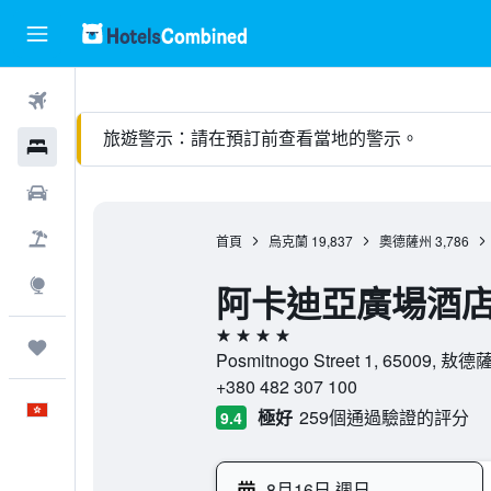
機票
旅遊警示：請在預訂前查看當地的警示。
酒店
租車
機票＋酒店
首頁
烏克蘭
19,837
奧德薩州
3,786
探索
阿卡迪亞廣場酒
4星級
我的旅程
Posmitnogo Street 1, 65009,
+380 482 307 100
中文
極好
259個通過驗證的評分
9.4
8月16日 週日
-