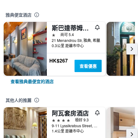
雅典便宜酒店
斯巴達蒂姆酒店
1星級
尚可 5.4
21 Menandrou Str, 雅典, 希臘
0.3公里 距離市中心
HK$267
查看優惠
查看雅典最便宜的酒店
其他人的推薦
阿瓦套房酒店
4星級
極好 9.3
9-11 Lyssikratous Street, 雅典, 希臘
1.4公里 距離市中心