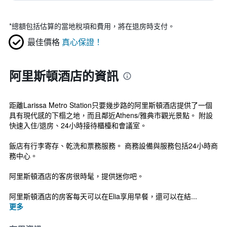
*
總額包括估算的當地稅項和費用，將在退房時支付。
最佳價格
真心保證！
阿里斯頓酒店的資訊
距離Larissa Metro Station只要幾步路的阿里斯頓酒店提供了一個
具有現代感的下榻之地，而且鄰近Athens/雅典市觀光景點。 附設
快速入住/退房、24小時接待櫃檯和會議室。
飯店有行李寄存、乾洗和票務服務。 商務設備與服務包括24小時商
務中心。
阿里斯頓酒店的客房很時髦，提供迷你吧。
阿里斯頓酒店的房客每天可以在Elia享用早餐，還可以在結...
更多