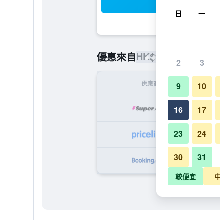
搜
日
一
HK$963
優惠來自
/
最便宜的每
2
3
供應商
9
10
H
16
17
23
24
HK
30
31
HK
較便宜