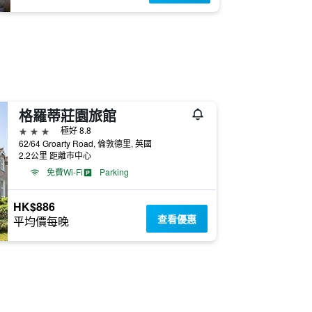
格羅蒂莊園旅館
3星級
極好 8.8
62/64 Groarty Road, 倫敦德里, 英國
2.2公里 距離市中心
免費Wi-Fi
Parking
HK$886
查看優惠
平均價每晚