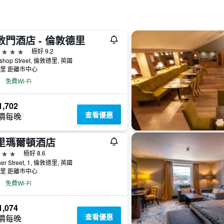
教門酒店 - 倫敦德里
級
極好 9.2
ishop Street, 倫敦德里, 英國
公里 距離市中心
免費Wi-Fi
,702
查看優惠
價每晚
里瑪爾頓酒店
級
極好 8.6
her Street, 1, 倫敦德里, 英國
公里 距離市中心
免費Wi-Fi
,074
查看優惠
價每晚