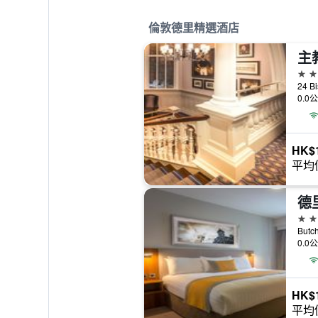
倫敦德里精選酒店
主
5星
24 B
0.0
HK$1
平均
德
4星
Butc
0.0
HK$1
平均