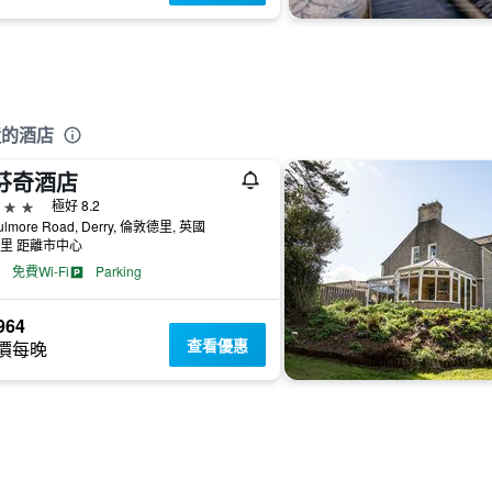
近的酒店
芬奇酒店
級
極好 8.2
ulmore Road, Derry, 倫敦德里, 英國
公里 距離市中心
免費Wi-Fi
Parking
964
查看優惠
價每晚