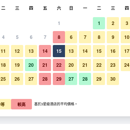
尋
二
三
四
五
六
日
一
二
三
四
1
1
2
3
晚價格
4
5
6
7
8
6
7
8
9
10
臥室
每晚總額
11
12
13
14
15
13
14
15
16
17
K$963
查看優惠
18
19
20
21
22
20
21
22
23
24
25
26
27
28
29
27
28
29
30
$1,098
查看優惠
阿爾克之家 - 民宿 - 倫敦德里的
$1,255
查看優惠
中等
較高
基於3星級酒店的平均價格。