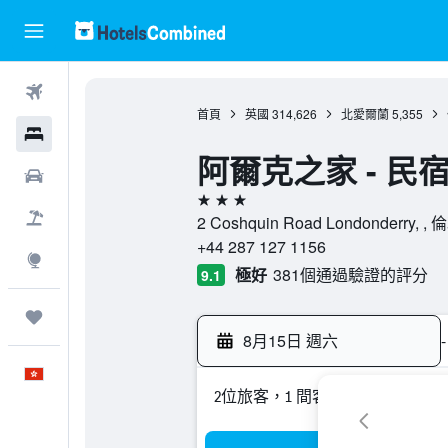
機票
首頁
英國
314,626
北愛爾蘭
5,355
酒店
阿爾克之家 - 民宿
租車
3星級
機票＋酒店
2 Coshquin Road Londonderry
+44 287 127 1156
探索
極好
381個通過驗證的評分
9.1
我的旅程
8月15日 週六
-
中文
2位旅客，1 間客房