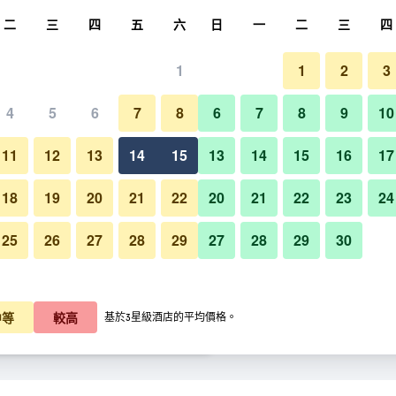
尋
二
三
四
五
六
日
一
二
三
四
1
1
2
3
晚價格
4
5
6
7
8
6
7
8
9
10
其他
每晚總額
11
12
13
14
15
13
14
15
16
17
K$120
查看優惠
18
19
20
21
22
20
21
22
23
24
25
26
27
28
29
27
28
29
30
芭堤雅 B2 號海景精品經濟型酒店
K$129
查看優惠
K$135
查看優惠
中等
較高
基於3星級酒店的平均價格。
酒店 - 薩塔希普​的優惠