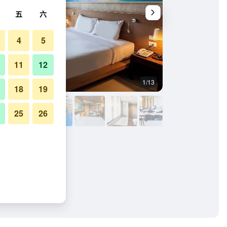
五
六
4
5
11
12
1/13
其他
18
19
25
26
 - 薩塔希普的照片