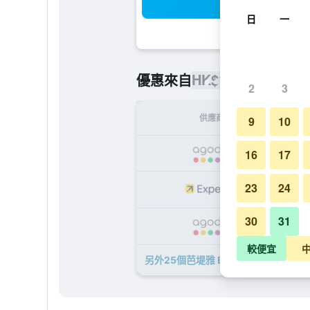
搜
日
一
HK$120
優惠來自
/
最便宜的每
2
3
供應商
9
10
H
16
17
23
24
H
30
31
H
較便宜
另外25個芭堤雅 B2 號海景精品經濟型