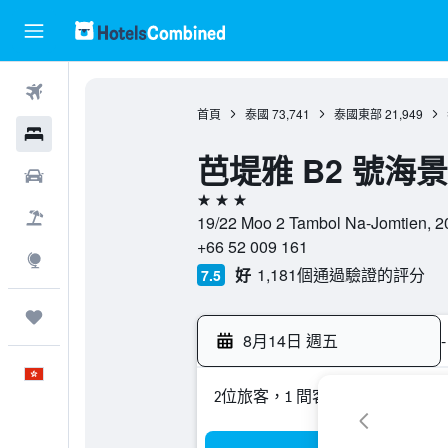
機票
首頁
泰國
73,741
泰國東部
21,949
酒店
芭堤雅 B2 號海
租車
3星級
機票＋酒店
19/22 Moo 2 Tambol Na-Jomtie
+66 52 009 161
探索
好
1,181個通過驗證的評分
7.5
我的旅程
8月14日 週五
-
中文
2位旅客，1 間客房