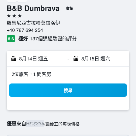
B&B Dumbrava
賓館
3星級
羅馬尼亞古拉哈莫盧洛伊
+40 787 694 254
極好
137個通過驗證的評分
8.6
8月14日 週五
-
8月15日 週六
2位旅客，1 間客房
搜尋
優惠來自
HK$385
/
最便宜的每晚價格