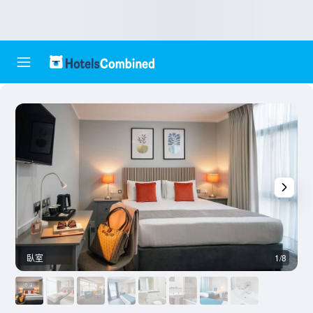
臥室
1/8