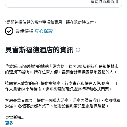
每晚收費和費用
*
總額包括估算的當地稅項和費用，將在退房時支付。
最佳價格
真心保證！
貝雷斯福德酒店的資訊
位於城市心臟地帶的地點非常方便，這間3星級的飯店是都柏林市
的理想下榻地。 所在位置方便，最適合計畫探索當地景點的人。
這間令人放鬆的飯店提供會議室、行李寄存和快速入住/退房。 工
作人員皆24小時待命，還能夠幫助預訂旅遊行程和各式門票。
客房豪華又摩登，提供一間私人浴室，浴室內備有浴缸、吹風機和
淋浴。 各個客房都有桌子、熨燙設備和筆記型電腦保險箱。
貝雷斯福...
更多