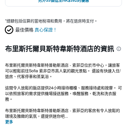
另外35個低至HK$392的優惠
*
總額包括估算的當地稅項和費用，將在退房時支付。
最佳價格
真心保證！
布里斯托爾貝斯特韋斯特酒店的資訊
布里斯托爾貝斯特韋斯特普勒斯酒店 - 索菲亞位於市中心，讓旅客
可以輕鬆前往Sofia 索非亞市高人氣的觀光景點。 還設有快速入住/
退房、代客停車和蒸氣浴。
這間令人放鬆的飯店提供24小時接待櫃檯、服務接待處和按摩。 可
以依照旅客的需求提供機場接送服務、喚醒服務、乾洗和洗衣服
務。
布里斯托爾貝斯特韋斯特普勒斯酒店 - 索菲亞的客房有令人放鬆的
環境及雅緻的氣氛，還提供迷你吧...
更多