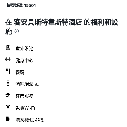
牌照號碼: 15501
在 客安貝斯特韋斯特酒店 的福利和設
施
室外泳池
健身中心
餐廳
酒吧/休閒廳
客房服務
免費Wi-Fi
泡茶機/咖啡機