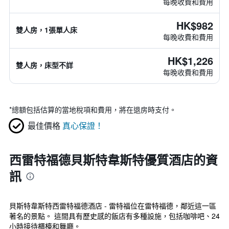
每晚收費和費用
HK$982
雙人房，1張單人床
每晚收費和費用
HK$1,226
雙人房，床型不詳
每晚收費和費用
*
總額包括估算的當地稅項和費用，將在退房時支付。
最佳價格
真心保證！
西雷特福德貝斯特韋斯特優質酒店的資
訊
貝斯特韋斯特西雷特福德酒店 - 雷特福位在雷特福德，鄰近這一區
著名的景點。 這間具有歷史感的飯店有多種設施，包括咖啡吧、24
小時接待櫃檯和舞廳。