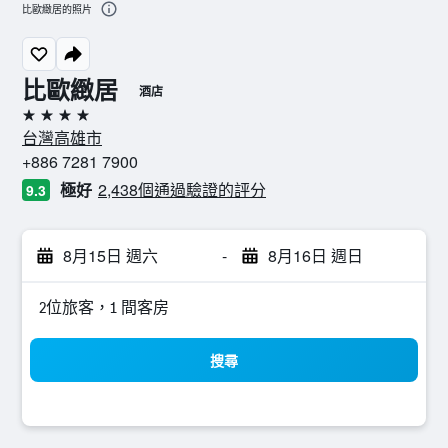
比歐緻居的照片
比歐緻居
酒店
4星級
台灣高雄市
+886 7281 7900
極好
2,438個通過驗證的評分
9.3
8月15日 週六
-
8月16日 週日
2位旅客，1 間客房
搜尋