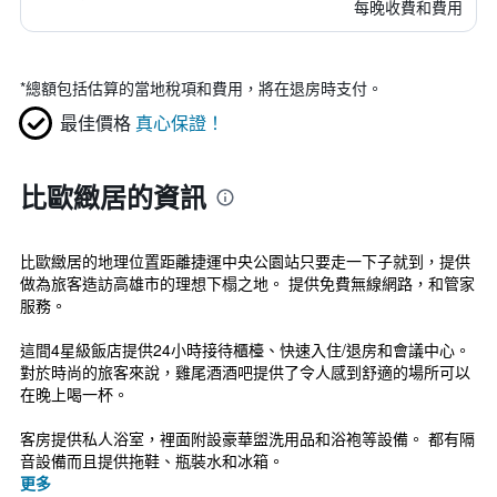
每晚收費和費用
*
總額包括估算的當地稅項和費用，將在退房時支付。
最佳價格
真心保證！
比歐緻居的資訊
比歐緻居的地理位置距離捷運中央公園站只要走一下子就到，提供
做為旅客造訪高雄市的理想下榻之地。 提供免費無線網路，和管家
服務。
這間4星級飯店提供24小時接待櫃檯、快速入住/退房和會議中心。
對於時尚的旅客來說，雞尾酒酒吧提供了令人感到舒適的場所可以
在晚上喝一杯。
客房提供私人浴室，裡面附設豪華盥洗用品和浴袍等設備。 都有隔
音設備而且提供拖鞋、瓶裝水和冰箱。
更多