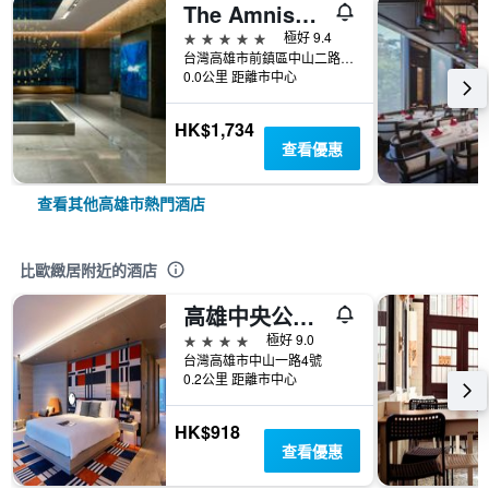
The Amnis然一酒店
5星級
極好 9.4
台灣高雄市前鎮區中山二路199號
0.0公里 距離市中心
HK$1,734
查看優惠
查看其他高雄市熱門酒店
比歐緻居附近的酒店
高雄中央公園英迪格酒店
4星級
極好 9.0
台灣高雄市中山一路4號
0.2公里 距離市中心
HK$918
查看優惠