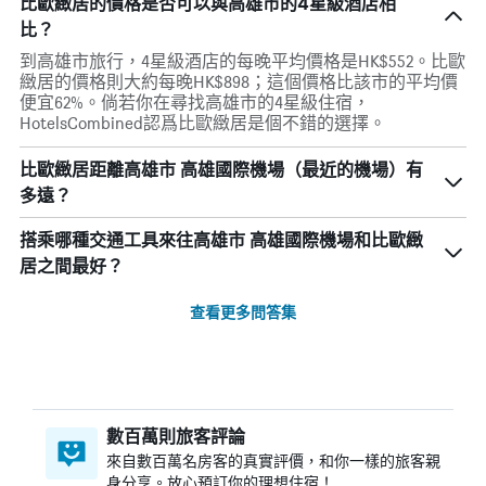
比歐緻居的價格是否可以與高雄市的4星級酒店相
比？
到高雄市旅行，4星級酒店的每晚平均價格是HK$552。比歐
緻居的價格則大約每晚HK$898；這個價格比該市的平均價
便宜62%。倘若你在尋找高雄市的4星級住宿，
HotelsCombined認爲比歐緻居是個不錯的選擇。
比歐緻居距離高雄市 高雄國際機場（最近的機場）有
多遠？
搭乘哪種交通工具來往高雄市 高雄國際機場和比歐緻
居之間最好？
查看更多問答集
數百萬則旅客評論
來自數百萬名房客的真實評價，和你一樣的旅客親
身分享。放心預訂你的理想住宿！