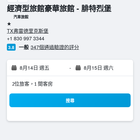
經濟型旅館豪華旅館 - 腓特烈堡
汽車旅館
1星級
TX弗雷德里克斯堡
+1 830 997 3344
一般
347個通過驗證的評分
3.8
8月14日 週五
-
8月15日 週六
2位旅客，1 間客房
搜尋