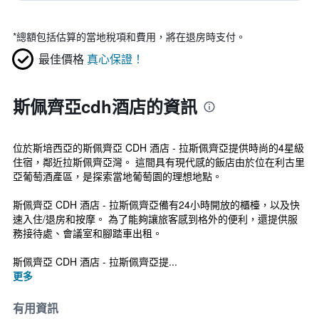
*
總額包括估算的當地稅項和費用，將在退房時支付。
最佳價格
真心保證！
斯佩齊亞cdh酒店的資訊
位於斯培西亞的斯佩齊亞 CDH 酒店 - 拉斯佩齊亞提供時尚的4星級
住宿，鄰近拉斯佩齊亞灣。 這間具有現代感的飯店由於位在利古里
亞葡萄酒產區，是探索當地葡萄園的理想地點。
斯佩齊亞 CDH 酒店 - 拉斯佩齊亞備有24小時開放的櫃檯，以及快
速入住/退房和按摩。 為了能夠讓旅客感到格外的便利，還提供服
務接待處、會議室和腳踏車出租。
斯佩齊亞 CDH 酒店 - 拉斯佩齊亞提...
更多
有用資訊