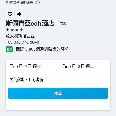
斯佩齊亞cdh酒店的照片
斯佩齊亞cdh酒店
酒店
4星級
意大利斯培西亞
+39 018 773 8848
極好
3,805個通過驗證的評分
8.3
8月17日 週一
-
8月18日 週二
2位旅客，1 間客房
搜尋