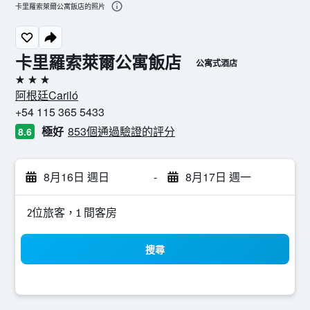
卡里羅索萊爾公寓飯店的照片
卡里羅索萊爾公寓飯店
公寓式酒店
3星級
阿根廷Cariló
+54 115 365 5433
極好
853個通過驗證的評分
8.6
8月16日 週日
-
8月17日 週一
2位旅客，1 間客房
搜尋