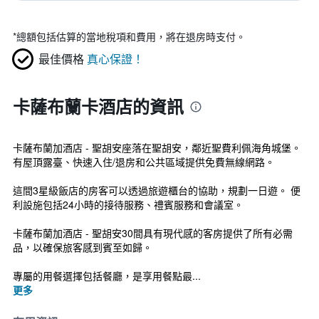
*
總額包括估算的當地稅項和費用，將在退房時支付。
最佳價格
真心保證！
卡薩布蘭卡酒店的資訊
卡薩布蘭加酒店 - 聖胡安座落在聖胡安，鄰近聖費利佩海角城堡。
有屋頂露臺、快速入住/退房和公共區域提供免費無線網路。
這間3星級飯店的房客可以透過旅遊櫃台的協助，規劃一日遊。 便
利設施包括24小時的接待服務、禮賓服務和會議室。
卡薩布蘭加酒店 - 聖胡安30間具有現代感的客房提供了所有必需
品，以確保旅客感到賓至如歸。
專屬的用餐選擇包括餐廳，是享用餐點最...
更多