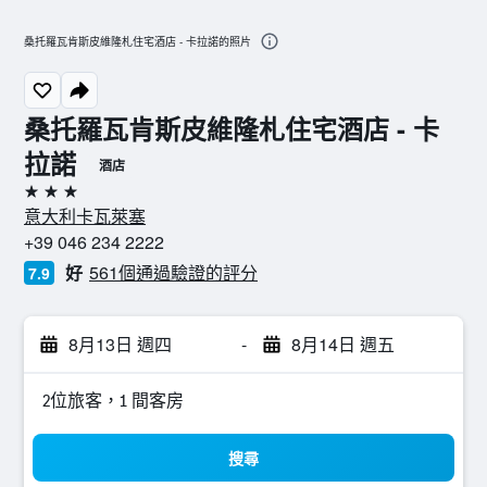
桑托羅瓦肯斯皮維隆札住宅酒店 - 卡拉諾的照片
桑托羅瓦肯斯皮維隆札住宅酒店 - 卡
拉諾
酒店
3星級
意大利卡瓦萊塞
+39 046 234 2222
好
561個通過驗證的評分
7.9
8月13日 週四
-
8月14日 週五
2位旅客，1 間客房
搜尋