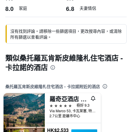
8.0
6.8
家庭
夫妻情侶
沒有找到評論。請移除一些篩選項目，更改搜尋內容，或清除
所有篩選以查看評論。
類似桑托羅瓦肯斯皮維隆札住宅酒店 -
卡拉諾的酒店
桑托羅瓦肯斯皮維隆札住宅酒店 - 卡拉諾附近的酒店
羅奇亞酒店 - 卡瓦萊塞
5星級
極好 9.3
Via Marco 53, 卡瓦萊塞, 特倫托自治省, 義大利
2.7公里 距離市中心
HK$2,533