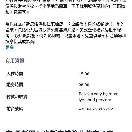
附近有許多該地區的景點。 這間舒適的飯店也附設室內游泳池、蒸
氣浴和滑雪學校，從座落地點開車一下子就到城堡莫利納迪菲耶梅
和卡瓦萊塞。
桑托羅瓦肯斯皮維隆札住宅酒店 - 卡拉諾為下榻的旅客提供一系列
設施，包括公共區域提供免費無線網路、英式壁球場以及租車服
務。 飯店的設施，例如影印機、兒童泳池、兒童俱樂部和遊樂場和
按摩使其成為商...
更多
有用資訊
15:00
入住時間
08:00
退房時間
Policies vary by room
付款和取消
type and provider.
+39 046 234 2222
前台號碼