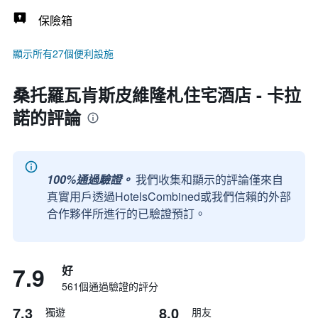
保險箱
顯示所有27個便利設施
桑托羅瓦肯斯皮維隆札住宅酒店 - 卡拉
諾的評論
100%通過驗證。
我們收集和顯示的評論僅來自
真實用戶透過HotelsCombined或我們信賴的外部
合作夥伴所進行的已驗證預訂。
7.9
好
561個通過驗證的評分
7.3
8.0
獨遊
朋友