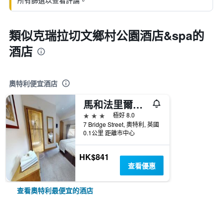
所有篩選以查看評論。
類似克瑞拉切文鄉村公園酒店&spa的
酒店
奧特利便宜酒店
馬和法里爾賓館
3星級
極好 8.0
7 Bridge Street, 奧特利, 英國
0.1公里 距離市中心
HK$841
查看優惠
查看奧特利最便宜的酒店