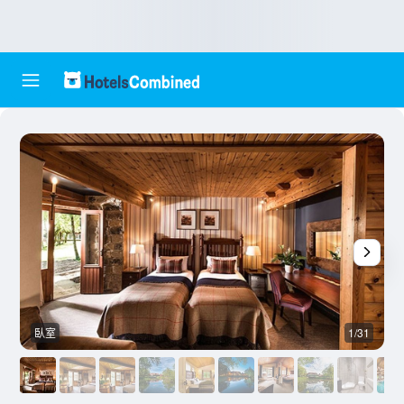
臥室
1/31