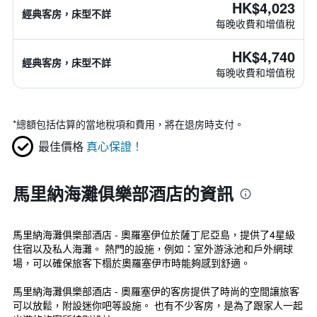
HK$4,023
經典客房，床型不詳
每晚收費和增值稅
HK$4,740
經典客房，床型不詳
每晚收費和增值稅
*
總額包括估算的當地稅項和費用，將在退房時支付。
最佳價格
真心保證！
馬里納海灘俱樂部酒店的資訊
馬里納海灘俱樂部酒店 - 奧羅塞伊位於薩丁尼亞島，提供了4星級
住宿以及私人海灘。 熱門的設施，例如：室外游泳池和戶外網球
場，可以確保旅客下榻於奧羅塞伊市時能夠感到舒適。
馬里納海灘俱樂部酒店 - 奧羅塞伊的客房提供了時尚的空間讓旅客
可以放鬆，附設迷你吧等設施。 也有不少客房，是為了跟家人一起