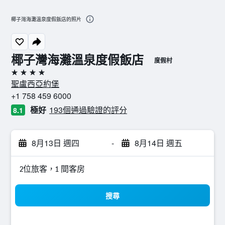
椰子灣海灘溫泉度假飯店的照片
椰子灣海灘溫泉度假飯店
度假村
4星級
聖盧西亞約堡
+1 758 459 6000
極好
193個通過驗證的評分
8.1
8月13日 週四
-
8月14日 週五
2位旅客，1 間客房
搜尋