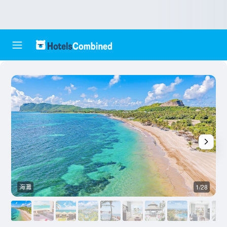
海灘
1/28