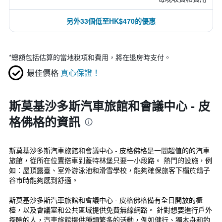
另外33個低至HK$470的優惠
*
總額包括估算的當地稅項和費用，將在退房時支付。
最佳價格
真心保證！
斯莫基沙多斯汽車旅館和會議中心 - 皮
格佛格的資訊
斯莫基沙多斯汽車旅館和會議中心 - 皮格佛格是一間超值的的汽車
旅館，從所在位置搭車到蓋特林堡只要一小段路。 熱門的設施，例
如：屋頂露臺、室外游泳池和滑雪學校，能夠確保旅客下榻於鴿子
谷市時能夠感到舒適。
斯莫基沙多斯汽車旅館和會議中心 - 皮格佛格備有全日開放的櫃
檯，以及會議室和公共區域提供免費無線網路。 針對想要進行戶外
探險的人，汽車旅館提供種類繁多的活動，例如健行、獨木舟和釣