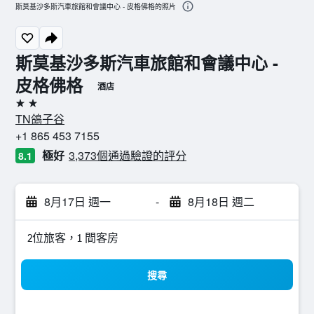
斯莫基沙多斯汽車旅館和會議中心 - 皮格佛格的照片
斯莫基沙多斯汽車旅館和會議中心 -
皮格佛格
酒店
2星級
TN鴿子谷
+1 865 453 7155
極好
3,373個通過驗證的評分
8.1
8月17日 週一
-
8月18日 週二
2位旅客，1 間客房
搜尋