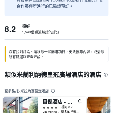
合作夥伴所進行的已驗證預訂。
8.2
很好
1,543個通過驗證的評分
沒有找到評論。請移除一些篩選項目，更改搜尋內容，或清除
所有篩選以查看評論。
類似米蘭利納德皇冠廣場酒店的酒店
聖多納托-米拉內塞便宜酒店
雷傑酒店 - 聖多納托米拉內塞
4星級
極好 8.7
Via Milano 2, 聖多納托米蘭, 米蘭, 義大利