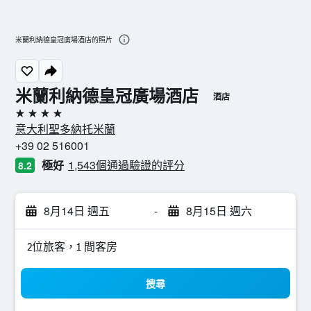
米蘭利納德皇冠廣場酒店的照片
米蘭利納德皇冠廣場酒店
酒店
4星級
意大利聖多納托米蘭
+39 02 516001
極好
1,543個通過驗證的評分
8.2
8月14日 週五
-
8月15日 週六
2位旅客，1 間客房
搜尋