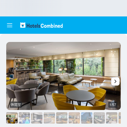
休閒室
1/57