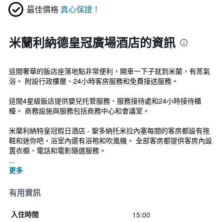
最佳價格
真心保證！
米蘭利納德皇冠廣場酒店的資訊
這間奢華的飯店座落地點非常便利，開車一下子就到米蘭，有蒸氣
浴。 附設行政樓層、24小時客房服務和免費接送服務。
這間4星級飯店提供嬰兒托管服務、服務接待處和24小時接待櫃
檯。 商務設施與服務包括商務中心和會議室。
米蘭利納特皇冠假日酒店 - 聖多納托米拉內塞每間的客房都設有拖
鞋和迷你吧，浴室內還有浴袍和吹風機。 全部客房都提供客房內設
置衣櫥、電話和電影隨選服務。
...
更多
有用資訊
15:00
入住時間