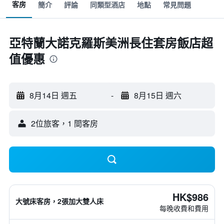
客房
簡介
評論
同類型酒店
地點
常見問題
亞特蘭大諾克羅斯美洲長住套房飯店超
值優惠
8月14日 週五
-
8月15日 週六
2位旅客，1 間客房
HK$986
大號床客房，2張加大雙人床
每晚收費和費用