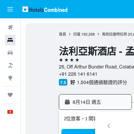
機票
首頁
印度
192,268
馬哈拉施特拉邦
20,
酒店
法利亞斯酒店 - 
租車
4星級
機票＋酒店
25, Off Arthur Bunder Road, 
+91 226 141 6141
探索
好
1,504個通過驗證的評分
7.5
我的旅程
8月14日 週五
-
中文
2位旅客，1 間客房