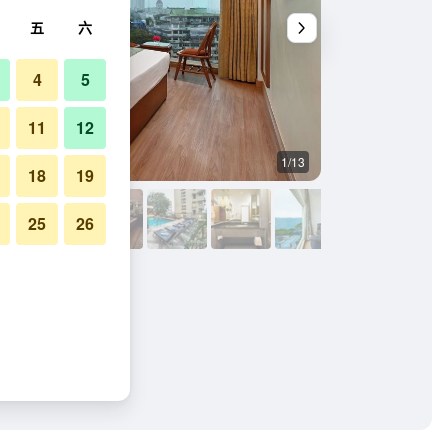
五
六
4
5
11
12
1/13
宴會廳
18
19
25
26