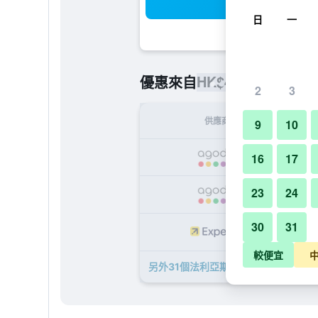
搜
日
一
HK$491
優惠來自
/
最便宜的每
2
3
供應商
9
10
H
16
17
23
24
H
30
31
H
較便宜
另外31個法利亞斯酒店 - 孟買​的優惠