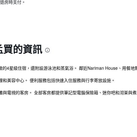
退房時支付。
 孟買的資訊
的4星級住宿，還附設游泳池和蒸氣浴。 鄰近Nariman House、用餐
理和美容中心。 便利服務包括快速入住服務與行李寄放設施。
備與電視的客房。 全部客房都提供筆記型電腦保險箱、迷你吧和沏茶與煮