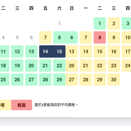
尋
二
三
四
五
六
日
一
二
三
四
1
1
2
3
晚價格
4
5
6
7
8
6
7
8
9
10
臥室
每晚總額
11
12
13
14
15
13
14
15
16
17
K$491
查看優惠
18
19
20
21
22
20
21
22
23
24
25
26
27
28
29
27
28
29
30
K$513
查看優惠
法利亞斯酒店 - 孟買的照片
K$617
查看優惠
中等
較高
基於3星級酒店的平均價格。