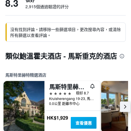
8.3
2,915個通過驗證的評分
沒有找到評論。請移除一些篩選項目，更改搜尋內容，或清除
所有篩選以查看評論。
類似鮑溫霍夫酒店 - 馬斯垂克的酒店
馬斯特里赫特精選酒店
馬斯特里赫特克魯舍倫酒店 - 馬斯垂克
5星級
極好 8.7
Kruisherengang 19-23, 馬斯特里赫特, 林保, 荷蘭
0.0公里 距離市中心
HK$1,929
查看優惠