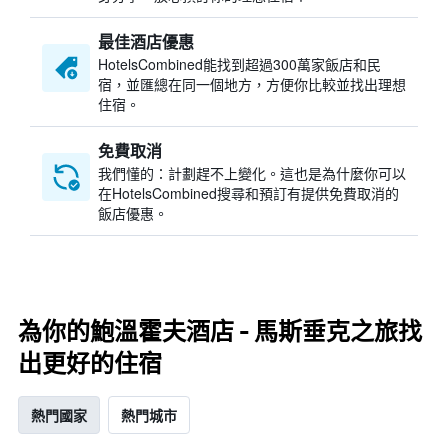
最佳酒店優惠
HotelsCombined​能找到超過300萬家飯店和民
宿，並匯總在同一個地方，方便你比較並找出理想
住宿。
免費取消
我們懂的：計劃趕不上變化。這也是為什麼你可以
在HotelsCombined搜尋和預訂有提供免費取消的
飯店優惠。
為你的鮑溫霍夫酒店 - 馬斯垂克之旅找
出更好的住宿
熱門國家
熱門城市