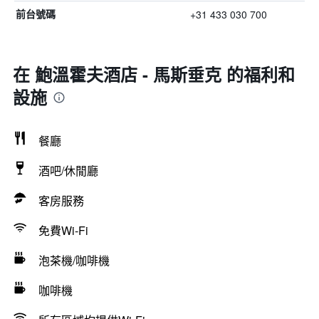
+31 433 030 700
前台號碼
在 鮑溫霍夫酒店 - 馬斯垂克 的福利和
設施
餐廳
酒吧/休閒廳
客房服務
免費Wi-Fi
泡茶機/咖啡機
咖啡機