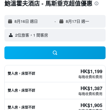
鮑溫霍夫酒店 - 馬斯垂克超值優惠
8月16日 週日
-
8月17日 週一
2位旅客，1 間客房
HK$1,199
雙人房，床型不詳
每晚收費和費用
HK$1,387
雙人房，床型不詳
每晚收費和費用
HK$1,905
雙人房，床型不詳