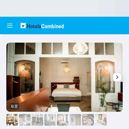
臥室
1/8