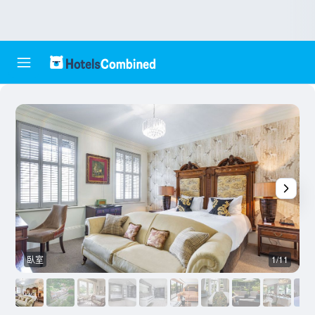
臥室
1/11