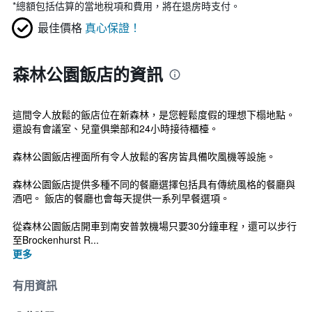
*
總額包括估算的當地稅項和費用，將在退房時支付。
最佳價格
真心保證！
森林公園飯店的資訊
這間令人放鬆的飯店位在新森林，是您輕鬆度假的理想下榻地點。
還設有會議室、兒童俱樂部和24小時接待櫃檯。
森林公園飯店裡面所有令人放鬆的客房皆具備吹風機等設施。
森林公園飯店提供多種不同的餐廳選擇包括具有傳統風格的餐廳與
酒吧。 飯店的餐廳也會每天提供一系列早餐選項。
從森林公園飯店開車到南安普敦機場只要30分鐘車程，還可以步行
至Brockenhurst R...
更多
有用資訊