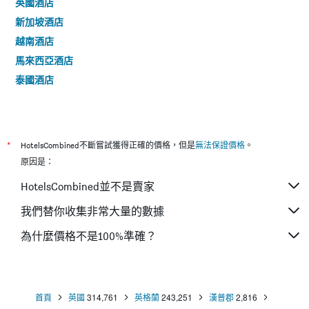
英國酒店
新加坡酒店
越南酒店
馬來西亞酒店
泰國酒店
*
HotelsCombined不斷嘗試獲得正確的價格，但是
無法保證價格
。
原因是：
HotelsCombined並不是賣家
我們替你收集非常大量的數據
為什麼價格不是100%準確？
首頁
英國
314,761
英格蘭
243,251
漢普郡
2,816