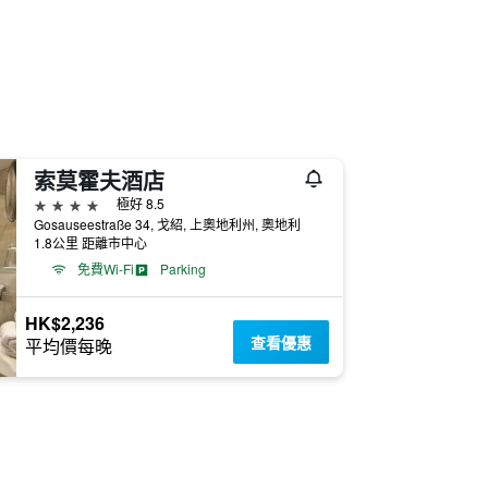
索莫霍夫酒店
4星級
極好 8.5
Gosauseestraße 34, 戈紹, 上奧地利州, 奧地利
1.8公里 距離市中心
免費Wi-Fi
Parking
HK$2,236
查看優惠
平均價每晚