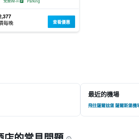
免費Wi-Fi
Parking
,377
查看優惠
價每晚
最近的機場
飛往薩爾玆堡 薩爾斯堡機
酒店的常見問題