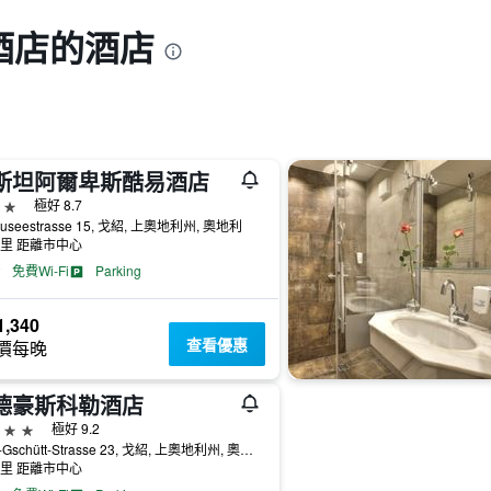
酒店的酒店
斯坦阿爾卑斯酷易酒店
級
極好 8.7
useestrasse 15, 戈紹, 上奧地利州, 奧地利
公里 距離市中心
免費Wi-Fi
Parking
,340
查看優惠
價每晚
德豪斯科勒酒店
級
極好 9.2
Pass-Gschütt-Strasse 23, 戈紹, 上奧地利州, 奧地利
公里 距離市中心