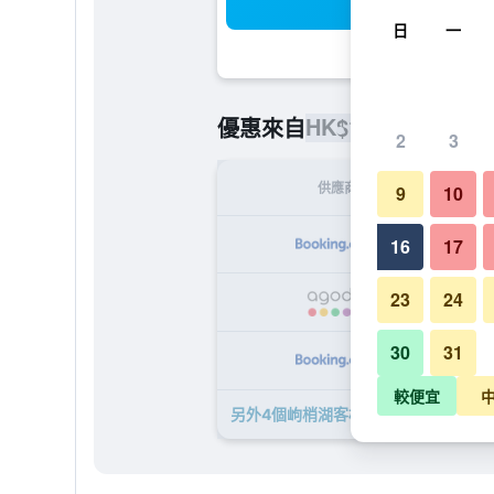
搜
日
一
HK$1,529
優惠來自
/
最便宜的
2
3
供應商
9
10
HK
16
17
23
24
HK
30
31
HK
較便宜
另外4個岣梢湖客棧酒店​的優惠