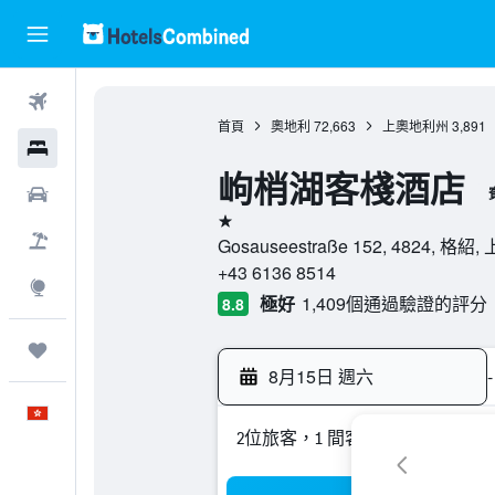
機票
首頁
奧地利
72,663
上奧地利州
3,891
酒店
岣梢湖客棧酒店
租車
1星級
機票＋酒店
Gosauseestraße 152, 4824, 
+43 6136 8514
探索
極好
1,409個通過驗證的評分
8.8
我的旅程
8月15日 週六
-
中文
2位旅客，1 間客房