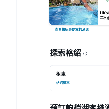
HK$2
平均
查看格紹最便宜的酒店
探索格紹
租車
格紹租車
預訂岣梢湖客棧