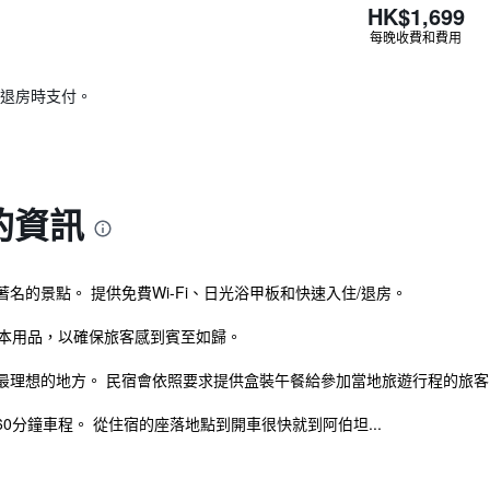
HK$1,699
每晚收費和費用
退房時支付。
的資訊
的景點。 提供免費Wi-Fi、日光浴甲板和快速入住/退房。
基本用品，以確保旅客感到賓至如歸。
最理想的地方。 民宿會依照要求提供盒裝午餐給參加當地旅遊行程的旅客
0分鐘車程。 從住宿的座落地點到開車很快就到阿伯坦...