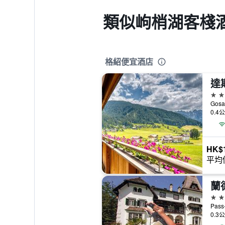
類似岣梢湖客棧
格紹便宜酒店
達
3星
Gosa
0.4
HK$1
平均
蘭
4星
0.3