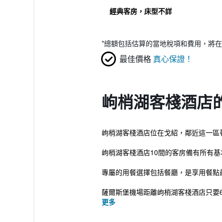
經典客房，床型不詳
*
總額包括估算的當地稅項和費用，將在
最佳價格
真心保證！
岣梢湖客棧酒店
岣梢湖客棧酒店位在戈紹，鄰近這一區著名
岣梢湖客棧酒店10間的客房備有所有
專屬的用餐選擇包括餐廳，是享用餐點
薩爾斯堡機場距離岣梢湖客棧酒店只要6
更多