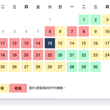
尋
二
三
四
五
六
日
一
二
三
四
1
1
2
3
每晚價格
4
5
6
7
8
6
7
8
9
10
每晚總額
11
12
13
14
15
13
14
15
16
17
$1,529
查看優惠
18
19
20
21
22
20
21
22
23
24
25
26
27
28
29
27
28
29
30
$1,553
查看優惠
$1,653
查看優惠
中等
較高
基於3星級酒店的平均價格。