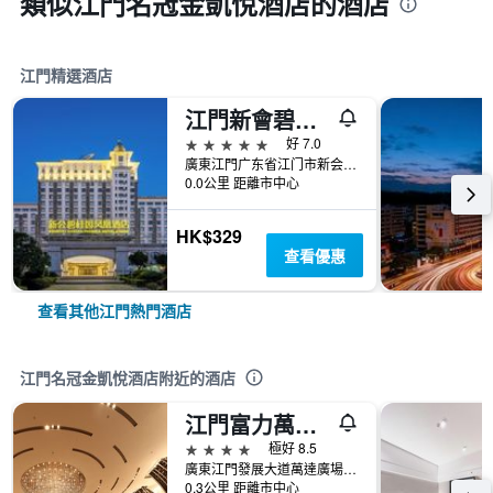
類似江門名冠金凱悅酒店的酒店
江門精選酒店
江門新會碧桂園鳳凰酒店
5星級
好 7.0
廣東江門广东省江门市新会区会城镇新港大道北1号新会碧桂园内
0.0公里 距離市中心
HK$329
查看優惠
查看其他江門熱門酒店
江門名冠金凱悅酒店附近的酒店
江門富力萬達嘉華酒店
4星級
極好 8.5
廣東江門發展大道萬達廣場3座
0.3公里 距離市中心