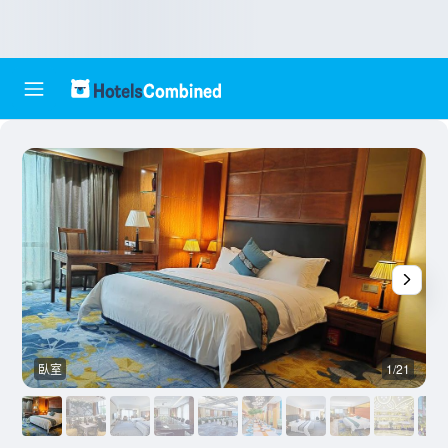
臥室
1/21