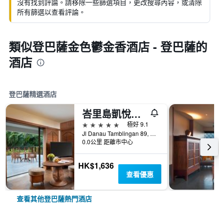
沒有找到評論。請移除一些篩選項目，更改搜尋內容，或清除
所有篩選以查看評論。
類似登巴薩金色鬱金香酒店 - 登巴薩的
酒店
登巴薩精選酒店
峇里島凱悅酒店
5星級
極好 9.1
Jl Danau Tamblingan 89, 登巴薩, 印尼
0.0公里 距離市中心
HK$1,636
查看優惠
查看其他登巴薩熱門酒店