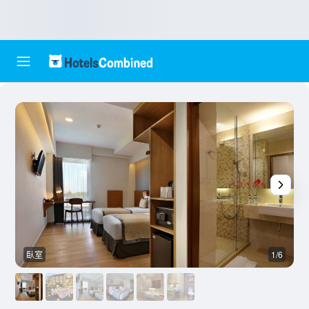
臥室
1/6