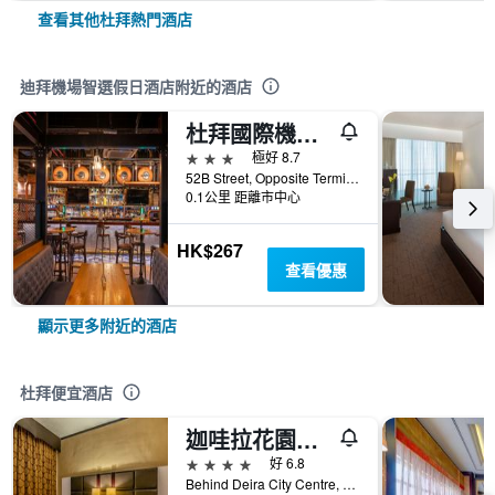
查看其他杜拜熱門酒店
迪拜機場智選假日酒店附近的酒店
杜拜國際機場總理客棧
3星級
極好 8.7
52B Street, Opposite Terminal 3, 杜拜, 阿拉伯聯合大公國
0.1公里 距離市中心
HK$267
查看優惠
顯示更多附近的酒店
杜拜便宜酒店
迦哇拉花園酒店 - 杜拜
4星級
好 6.8
Behind Deira City Centre, Land Mark- Near Mosque, 杜拜, 阿拉伯聯合大公國