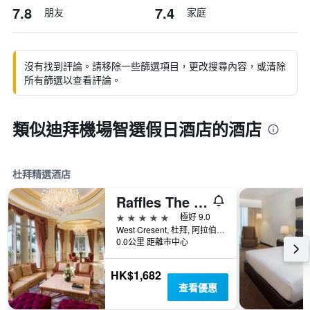
7.8
7.4
朋友
家庭
沒有找到評論。請移除一些篩選項目，更改搜尋內容，或清除
所有篩選以查看評論。
類似迪拜機場智選假日酒店的酒店
杜拜精選酒店
Raffles The Palm Dubai
5星級
極好 9.0
West Cresent, 杜拜, 阿拉伯聯合大公國
0.0公里 距離市中心
HK$1,682
查看優惠