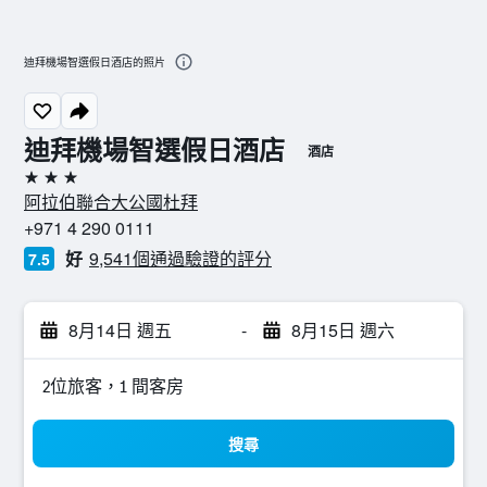
迪拜機場智選假日酒店的照片
迪拜機場智選假日酒店
酒店
3星級
阿拉伯聯合大公國杜拜
+971 4 290 0111
好
9,541個通過驗證的評分
7.5
8月14日 週五
-
8月15日 週六
2位旅客，1 間客房
搜尋