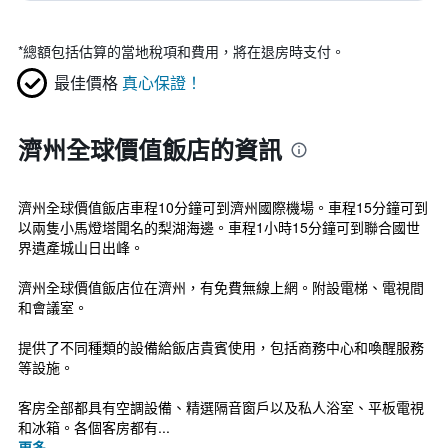
*
總額包括估算的當地稅項和費用，將在退房時支付。
最佳價格
真心保證！
濟州全球價值飯店的資訊
濟州全球價值飯店車程10分鐘可到濟州國際機場。車程15分鐘可到
以兩隻小馬燈塔聞名的梨湖海邊。車程1小時15分鐘可到聯合國世
界遺產城山日出峰。
濟州全球價值飯店位在濟州，有免費無線上網。附設電梯、電視間
和會議室。
提供了不同種類的設備給飯店貴賓使用，包括商務中心和喚醒服務
等設施。
客房全部都具有空調設備、精選隔音窗戶以及私人浴室、平板電視
和冰箱。各個客房都有...
更多