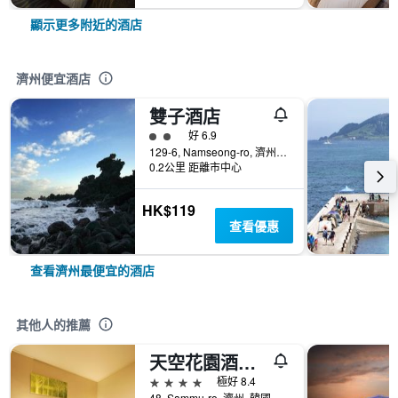
顯示更多附近的酒店
濟州便宜酒店
雙子酒店
2星級評級
好 6.9
129-6, Namseong-ro, 濟州, 韓國
0.2公里 距離市中心
HK$119
查看優惠
查看濟州最便宜的酒店
其他人的推薦
天空花園酒店濟州1號店
4星級
極好 8.4
48, Sammu-ro, 濟州, 韓國