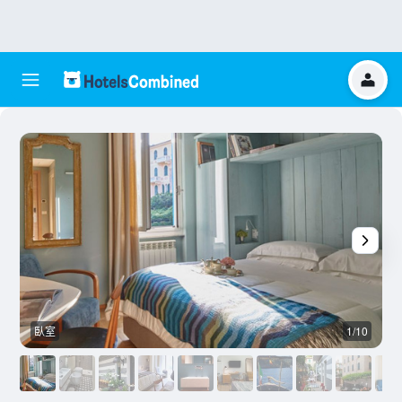
臥室
1/10