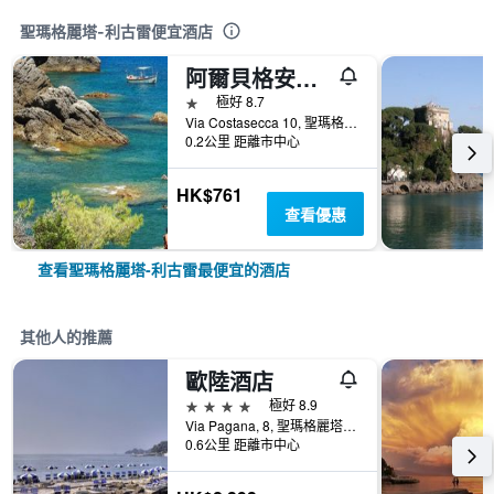
聖瑪格麗塔-利古雷便宜酒店
阿爾貝格安娜貝拉旅館
1星級
極好 8.7
Via Costasecca 10, 聖瑪格麗塔-利古雷, 熱諾亞, 義大利
0.2公里 距離市中心
HK$761
查看優惠
查看聖瑪格麗塔-利古雷最便宜的酒店
其他人的推薦
歐陸酒店
4星級
極好 8.9
Via Pagana, 8, 聖瑪格麗塔-利古雷, 熱諾亞, 義大利
0.6公里 距離市中心