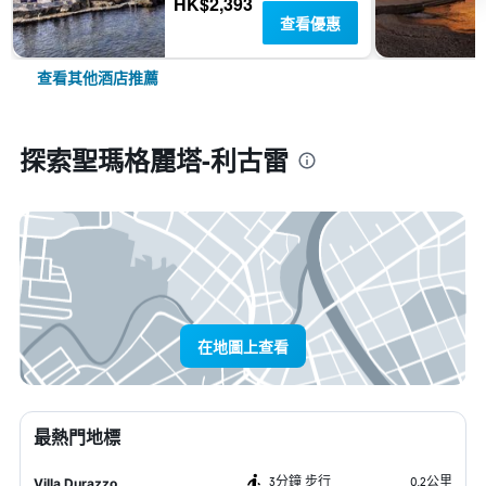
HK$2,393
查看優惠
查看其他酒店推薦
探索聖瑪格麗塔-利古雷
在地圖上查看
最熱門地標
3分鐘 步行
0.2公里
Villa Durazzo