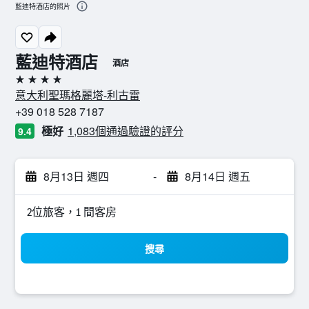
藍迪特酒店的照片
藍迪特酒店
酒店
4星級
意大利聖瑪格麗塔-利古雷
+39 018 528 7187
極好
1,083個通過驗證的評分
9.4
8月13日 週四
-
8月14日 週五
2位旅客，1 間客房
搜尋