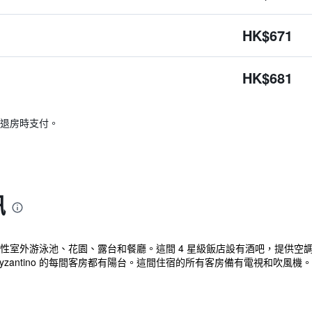
HK$671
HK$681
退房時支付。
訊
塔，設有季節性室外游泳池、花園、露台和餐廳。這間 4 星級飯店設有酒吧，提供
 Vyzantino 的每間客房都有陽台。這間住宿的所有客房備有電視和吹風機。 Ho