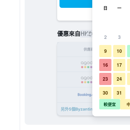
搜
日
一
HK$631
優惠來自
/
最便宜的每
2
3
供應商
9
10
H
16
17
23
24
H
30
31
H
較便宜
另外5個Byzantino​的優惠