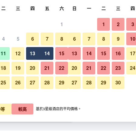
尋
二
三
四
五
六
日
一
二
三
四
1
1
2
3
晚價格
4
5
6
7
8
6
7
8
9
10
每晚總額
11
12
13
14
15
13
14
15
16
17
K$631
查看優惠
18
19
20
21
22
20
21
22
23
24
25
26
27
28
29
27
28
29
30
K$671
查看優惠
K$681
查看優惠
中等
較高
基於3星級酒店的平均價格。