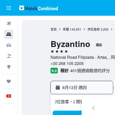
機票
首頁
希臘
143,951
伊庇魯斯
3,260
酒店
Byzantino
租車
酒店
4星級
機票＋酒店
National Road Filipiada - Ar
+30 268 105 2205
探索
極好
401個通過驗證的評分
9.0
我的旅程
8月13日 週四
-
中文
2位旅客，1 間客房