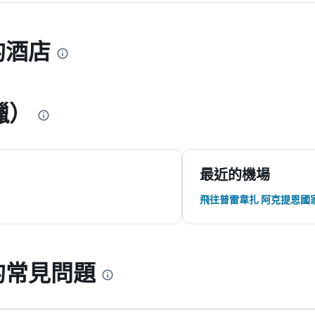
o的酒店
臘）
最近的機場
飛往普雷韋扎 阿克提恩國
o的常見問題