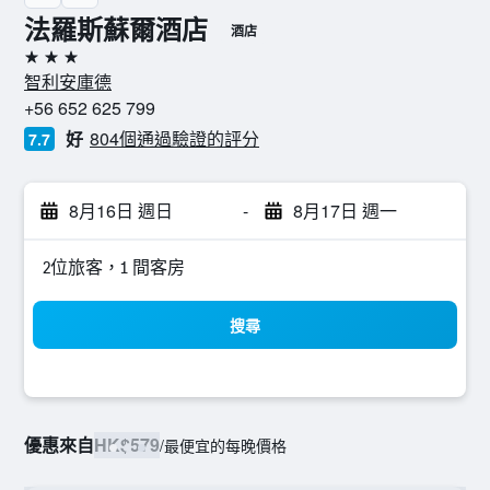
法羅斯蘇爾酒店
酒店
3星級
智利安庫德
+56 652 625 799
好
804個通過驗證的評分
7.7
8月16日 週日
-
8月17日 週一
2位旅客，1 間客房
搜尋
優惠來自
HK$579
/
最便宜的每晚價格