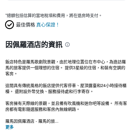
*
總額包括估算的當地稅項和費用，將在退房時支付。
最佳價格
真心保證！
因佩羅酒店的資訊
飯店特色是羅馬歌劇院景觀，由於地理位置位在市中心，為造訪羅
馬的旅客提供一個理想的住宿。 提供3星級的住宿，和裝有空調的
客房。
這間具有傳統風格的飯店提供代客停車、屋頂露臺和24小時接待櫃
檯。 還附設外幣兌換、服務接待處和行李寄存。
客房擁有天際線的景觀，並且備有吹風機和迷你吧等設備。 所有客
房都有電影隨選服務和客房內無線網路。
羅馬因佩羅酒店 - 羅馬的旅...
更多