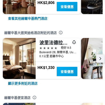
HK$2,806
查看優惠
查看其他赫爾辛基熱門酒店
赫爾辛基大道英迪格酒店附近的酒店
波里法德拉普蘭飯店
5星級
極好 9.5
Bulevardi 28, 赫爾辛基, Uusimaa, 芬蘭
0.1公里 距離市中心
HK$1,330
查看優惠
顯示更多附近的酒店
赫爾辛基便宜酒店