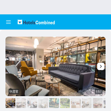
休閒室
1/57