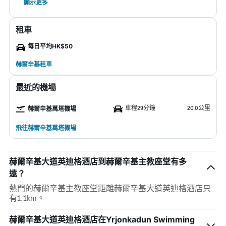
顯示更多
租車
每日平均HK$50
赫爾辛基租車
最近的機場
車程29分鐘
20.0公里
赫爾辛基萬塔機場
飛往赫爾辛基萬塔機場
赫爾辛基大道英迪格酒店到赫爾辛基主教座堂有多
遠？
熱門的赫爾辛基主教座堂距離赫爾辛基大道英迪格酒店只
有1.1km。
赫爾辛基大道英迪格酒店在Yrjonkadun Swimming