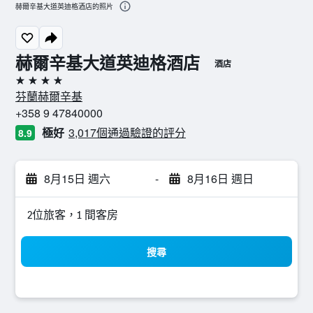
赫爾辛基大道英迪格酒店的照片
赫爾辛基大道英迪格酒店
酒店
4星級
芬蘭赫爾辛基
+358 9 47840000
極好
3,017個通過驗證的評分
8.9
8月15日 週六
-
8月16日 週日
2位旅客，1 間客房
搜尋