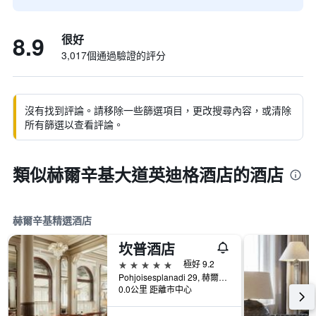
8.9
很好
3,017個通過驗證的評分
沒有找到評論。請移除一些篩選項目，更改搜尋內容，或清除
所有篩選以查看評論。
類似赫爾辛基大道英迪格酒店的酒店
赫爾辛基精選酒店
坎普酒店
5星級
極好 9.2
Pohjoisesplanadi 29, 赫爾辛基, Uusimaa, 芬蘭
0.0公里 距離市中心