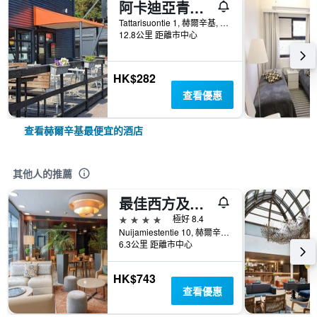
阿卡迪亞青年旅社酒店 - 東北區
Tattarisuontie 1, 赫爾辛基, Uusimaa, 芬蘭
12.8公里 距離市中心
HK$282
查看優惠
查看赫爾辛基最便宜的酒店
其他人的推薦
最佳西方及哈格酒店
4星級
極好 8.4
Nuijamiestentie 10, 赫爾辛基, Uusimaa, 芬蘭
6.3公里 距離市中心
HK$743
查看優惠