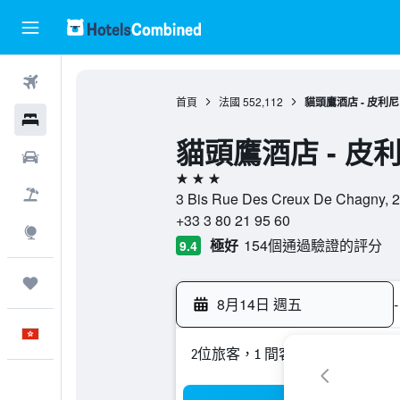
機票
首頁
法國
552,112
貓頭鷹酒店 - 皮利尼
酒店
貓頭鷹酒店 - 皮利
租車
3星級
機票＋酒店
3 Bis Rue Des Creux De Cha
+33 3 80 21 95 60
探索
極好
154個通過驗證的評分
9.4
我的旅程
8月14日 週五
-
中文
2位旅客，1 間客房