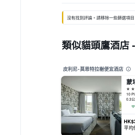
沒有找到評論。請移除一些篩選項目
類似貓頭鷹酒店 -
皮利尼-莫恩特拉榭便宜酒店
5星
0.3
HK$3
平均