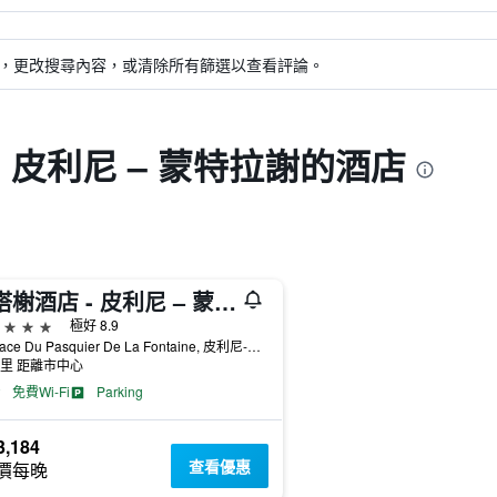
，更改搜尋內容，或清除所有篩選以查看評論。
 皮利尼 – 蒙特拉謝的酒店
蒙塔榭酒店 - 皮利尼 – 蒙特拉謝
級
極好 8.9
10 Place Du Pasquier De La Fontaine, 皮利尼-莫恩特拉榭, 勃艮地省, 法國
公里 距離市中心
免費Wi-Fi
Parking
,184
查看優惠
價每晚