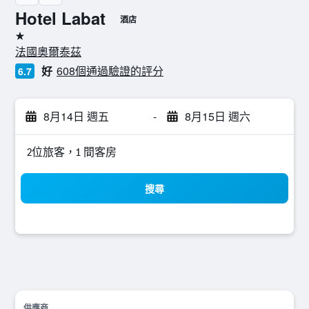
Hotel Labat
酒店
1星級
法國奧爾泰茲
好
608個通過驗證的評分
6.7
8月14日 週五
-
8月15日 週六
2位旅客，1 間客房
搜尋
供應商