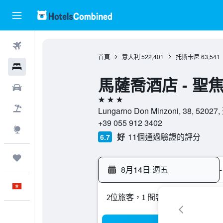
機票
首頁
意大利
522,401
托斯卡尼
63,541
酒店
馬薩喬酒店 - 
租車
3星級
機票＋酒店
Lungarno Don Minzoni, 38, 
+39 055 912 3402
探索
好
11個通過驗證的評分
6.7
我的旅程
8月14日 週五
-
中文
2位旅客，1 間客房