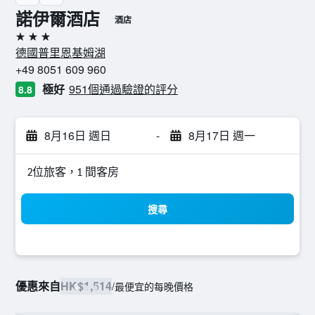
諾伊爾酒店
酒店
3星級
德國普里恩基姆湖
+49 8051 609 960
極好
951個通過驗證的評分
8.8
8月16日 週日
-
8月17日 週一
2位旅客，1 間客房
搜尋
優惠來自
HK$1,514
/
最便宜的每晚價格