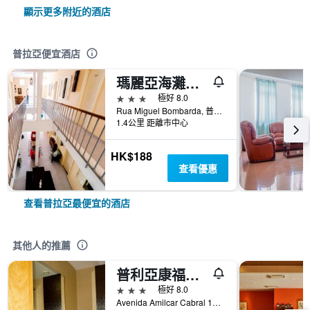
顯示更多附近的酒店
普拉亞便宜酒店
瑪麗亞海灘精品飯店
3星級
極好 8.0
Rua Miguel Bombarda, 普拉亞, 佛得角
1.4公里 距離市中心
HK$188
查看優惠
查看普拉亞最便宜的酒店
其他人的推薦
普利亞康福爾酒店 - 普拉亞
3星級
極好 8.0
Avenida Amilcar Cabral 11, 普拉亞, 佛得角