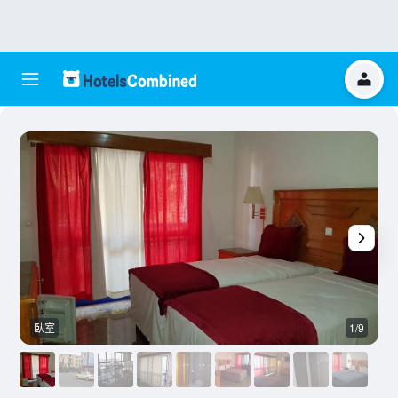
臥室
1/9