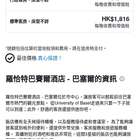
每晚收費和增值稅
HK$1,816
標準客房，床型不詳
每晚收費和增值稅
*
總額包括估算的當地稅項和費用，將在退房時支付。
最佳價格
真心保證！
羅恰特巴賽爾酒店 - 巴塞爾的資訊
羅恰特巴賽爾酒店 - 巴塞爾位於市中心，讓旅客可以輕鬆前往巴塞
爾市熱門的觀光景點。 從University of Basel走過來只要一下子就
可以到達；此外，舒適的客房還提供迷你吧。
飯店備有全天候接待櫃檯，以及服務接待處和會議室。 為了能夠讓
旅客感到格外的便利，還提供外幣兌換、客房服務和旅遊服務櫃
檯。 距離附近的酒吧和夜店非常近，這間3星級的飯店也能夠讓旅