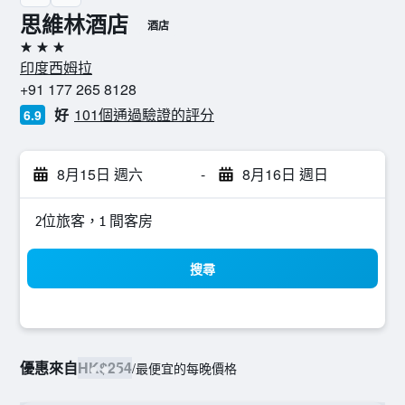
思維林酒店
酒店
3星級
印度西姆拉
+91 177 265 8128
好
101個通過驗證的評分
6.9
8月15日 週六
-
8月16日 週日
2位旅客，1 間客房
搜尋
優惠來自
HK$254
/
最便宜的每晚價格