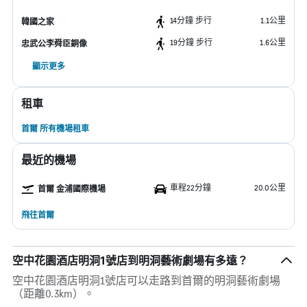
14分鐘 步行
1.1公里
韓國之家
19分鐘 步行
1.6公里
忠武公李舜臣銅像
顯示更多
租車
首爾 所有機場租車
最近的機場
車程22分鐘
20.0公里
首爾 金浦國際機場
飛往首爾
空中花園酒店明洞1號店到明洞藝術劇場有多遠？
空中花園酒店明洞1號店可以走路到首爾的明洞藝術劇場
（距離0.3km）。