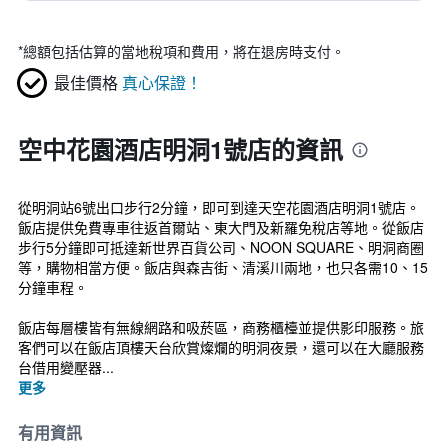
*
總額包括估算的當地稅項和費用，將在退房時支付。
最佳價格
真心保證！
空中花園酒店明洞1號店的資訊
從明洞站6號出口步行2分鐘，即可到達天空花園酒店明洞1號店。
飯店提供免費專車往返首爾站、東大門及新羅免稅店等地。從飯店
步行5分鐘即可抵達新世界百貨公司、NOON SQUARE、明洞商圈
等，購物相當方便。飯店與森吉街、清溪川兩地，也只各需10、15
分鐘車程。
飯店每層樓皆有無線網路和吸菸區，商務櫃檯並提供影印服務。旅
客們可以在飯店頂樓天台欣賞燦爛的明洞夜景，還可以在大廳服務
台借用變壓器...
更多
有用資訊