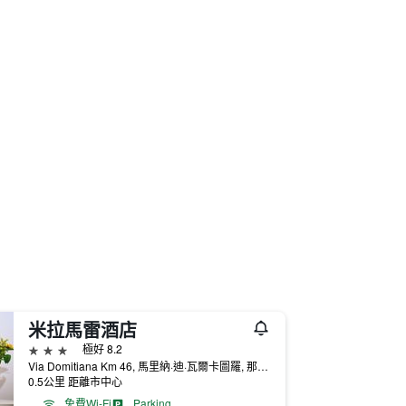
米拉馬雷酒店
3星級
極好 8.2
Via Domitiana Km 46, 馬里納·迪·瓦爾卡圖羅, 那不勒斯省, 義大利
0.5公里 距離市中心
免費Wi-Fi
Parking