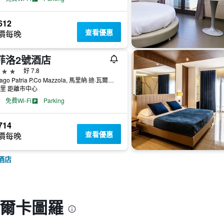
612
查看優惠
價每晚
菲洛2號酒店
級
好 7.8
Via Lago Patria P.Co Mazzola, 馬里納·迪·瓦爾卡圖羅, 那不勒斯省, 義大利
公里 距離市中心
免費Wi-Fi
Parking
714
查看優惠
價每晚
酒店
瓦爾卡圖羅