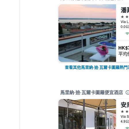
潘
4星
0.0
HK$
平均
查看其他馬里納·迪·瓦爾卡圖羅熱門
馬里納·迪·瓦爾卡圖羅便宜酒店
安
3星
4.9