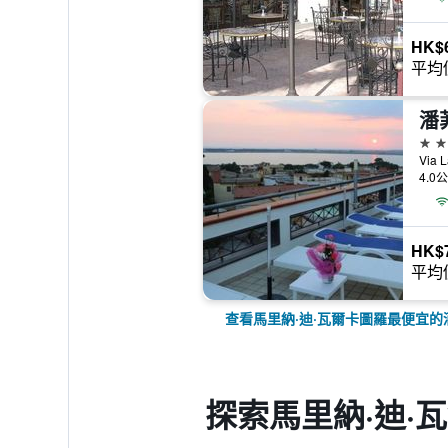
HK$
平均
潘
4星
4.0
HK$
平均
查看馬里納·迪·瓦爾卡圖羅最便宜的
探索馬里納·迪·