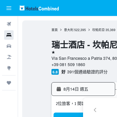
機票
首頁
意大利
522,395
坎帕尼亞
35,369
酒店
瑞士酒店 - 坎帕
租車
1星級
機票＋酒店
Via San Francesco a Patria
+39 081 509 1860
探索
好
391個通過驗證的評分
6.8
我的旅程
8月14日 週五
-
2位旅客，1 間客房