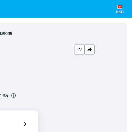
HKD
朱利亞諾
的照片