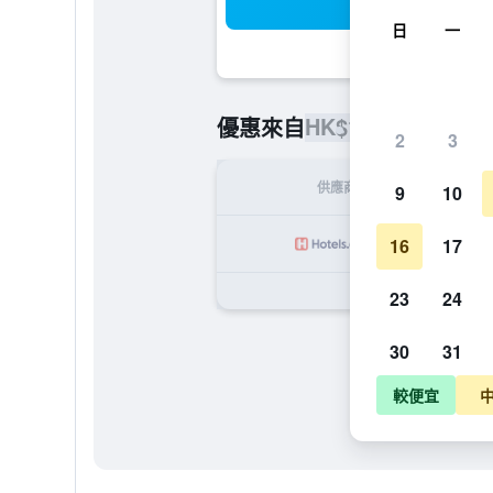
搜
日
一
HK$1,066
優惠來自
/
最便宜的
2
3
供應商
9
10
HK
16
17
23
24
30
31
較便宜