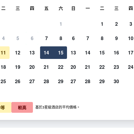
尋
二
三
四
五
六
日
一
二
三
四
1
1
2
3
每晚價格
4
5
6
7
8
6
7
8
9
10
天井
每晚總額
11
12
13
14
15
13
14
15
16
17
$1,066
查看優惠
18
19
20
21
22
20
21
22
23
24
25
26
27
28
29
27
28
29
30
維羅納酒店的照片
中等
較高
基於3星級酒店的平均價格。