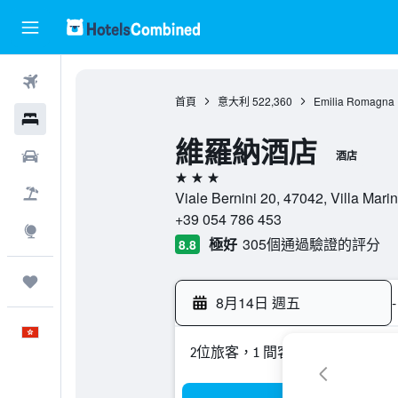
機票
首頁
意大利
522,360
Emilia Romagna
酒店
維羅納酒店
租車
酒店
3星級
機票＋酒店
Viale Bernini 20, 47042, Villa
+39 054 786 453
探索
極好
305個通過驗證的評分
8.8
我的旅程
8月14日 週五
-
中文
2位旅客，1 間客房