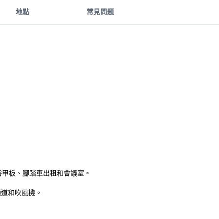
地點
常見問題
光浴甲板、腳踏車出租和會議室。
星頻道和吹風機。