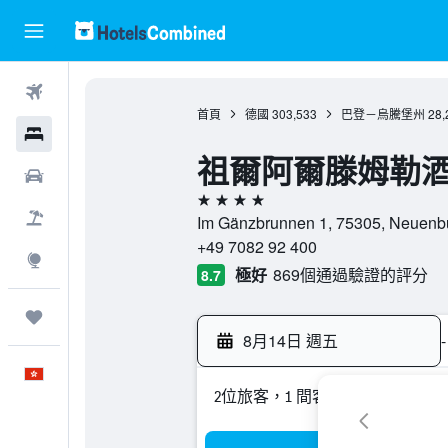
機票
首頁
德國
303,533
巴登－烏騰堡州
28,
酒店
祖爾阿爾滕姆勒
租車
4星級
機票＋酒店
Im Gänzbrunnen 1, 75305, Ne
+49 7082 92 400
探索
極好
869個通過驗證的評分
8.7
我的旅程
8月14日 週五
-
中文
2位旅客，1 間客房