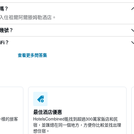
嗎？
入住祖爾阿爾滕姆勒酒店。
幾號？
Fi？
查看更多問答集
最佳酒店優惠
一樣的旅客
HotelsCombined​能找到超過300萬家飯店和民
宿，並匯總在同一個地方，方便你比較並找出理
想住宿。