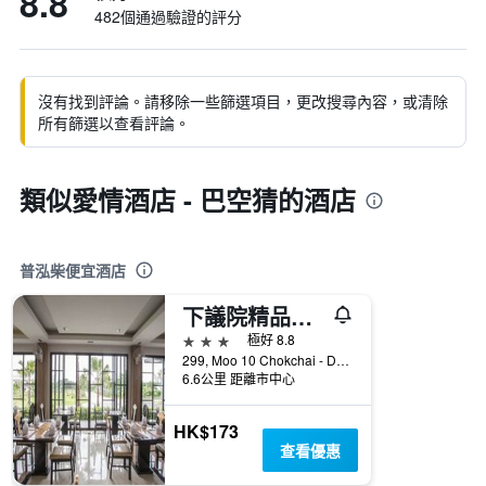
8.8
482個通過驗證的評分
沒有找到評論。請移除一些篩選項目，更改搜尋內容，或清除
所有篩選以查看評論。
類似愛情酒店 - 巴空猜的酒店
普泓柴便宜酒店
下議院精品飯店
3星級
極好 8.8
299, Moo 10 Chokchai - Dej UDom Rd., 普泓柴, 泰國
6.6公里 距離市中心
HK$173
查看優惠