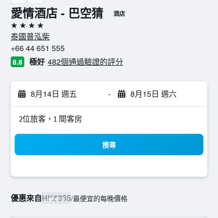
愛情酒店 - 巴空猜
酒店
4星級
泰國普泓柴
+66 44 651 555
極好
482個通過驗證的評分
8.8
8月14日 週五
-
8月15日 週六
2位旅客，1 間客房
搜尋
優惠來自
HK$335
/
最便宜的每晚價格