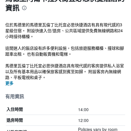
資訊
位於馬德里的馬德里瓦倫丁比托宜必思快捷酒店有具有現代感的3
星級住宿。 附設快速入住/退房、公共區域提供免費無線網路和24
小時接待櫃檯。
這間迷人的飯店設有許多便利設施，包括旅遊服務櫃檯、撞球和腳
踏車出租。 也有自動販賣機和電梯。
馬德里瓦倫丁比托宜必思快捷酒店具有現代感的客房提供私人浴室
以及所有基本用品以確保旅客感到賓至如歸。 附設客房內無線網
路、平板電視和桌子。
更多
有用資訊
14:00
入住時間
12:00
退房時間
Policies vary by room