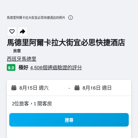
馬德里阿爾卡拉大街宜必思快捷酒店的照片
馬德里阿爾卡拉大街宜必思快捷酒店
民宿
0星級評級
西班牙馬德里
極好
4,506個通過驗證的評分
8.0
8月15日 週六
-
8月16日 週日
2位旅客，1 間客房
搜尋